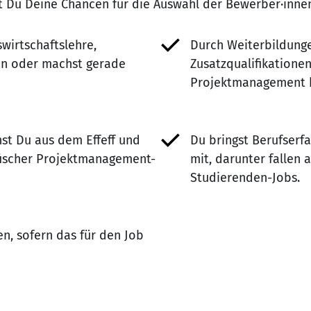
st Du Deine Chancen für die Auswahl der Bewerber·inne
swirtschaftslehre,
Durch Weiterbildungen
en oder machst gerade
Zusatzqualifikationen
Projektmanagement hi
st Du aus dem Effeff und
Du bringst Berufser
fischer Projektmanagement-
mit, darunter fallen 
Studierenden-Jobs.
n, sofern das für den Job