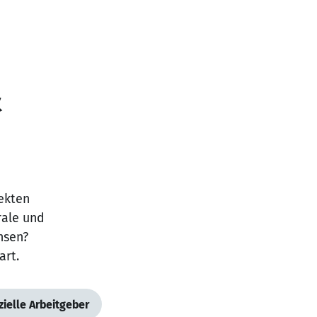
&
jekten
rale und
hsen?
art.
ielle Arbeitgeber