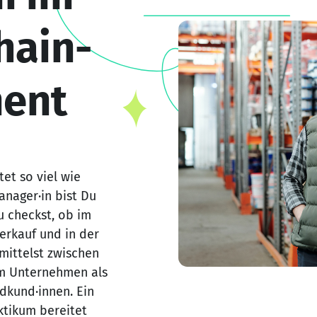
hain-
ent
et so viel wie
anager·in bist Du
u checkst, ob im
Verkauf und in der
rmittelst zwischen
em Unternehmen als
dkund·innen. Ein
tikum bereitet