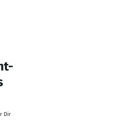
t-
s
r Dir