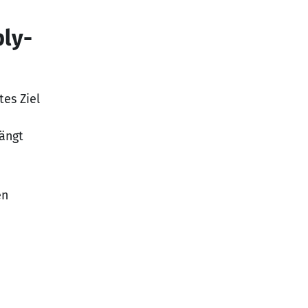
ly-
es Ziel
ängt
en