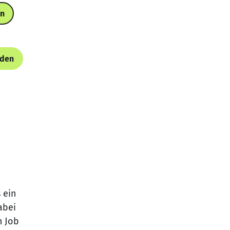
in
nden
 ein
abei
n Job