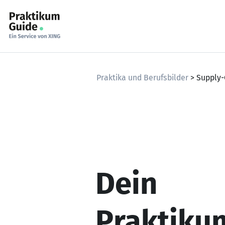
Skip
to
content
Praktika und Berufsbilder
> Supply
Dein
Praktiku