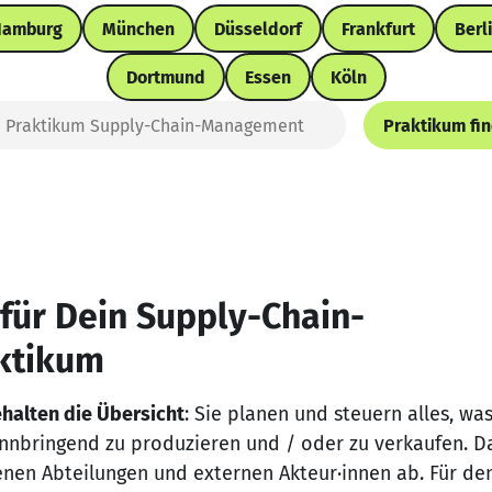
Hamburg
München
Düsseldorf
Frankfurt
Berl
Dortmund
Essen
Köln
Praktikum fi
für Dein Supply-Chain-
ktikum
halten die Übersicht
: Sie planen und steuern alles, was
nbringend zu produzieren und / oder zu verkaufen. D
enen Abteilungen und externen Akteur·innen ab. Für de